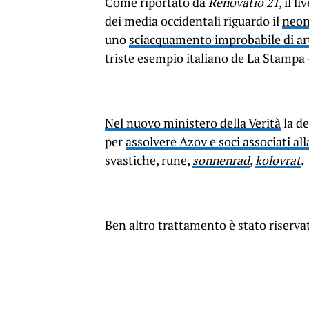
Come riportato da
Renovatio 21
, il li
dei media occidentali riguardo il
neon
uno
sciacquamento improbabile di arti
triste esempio italiano de La Stampa
Nel nuovo ministero della Verità
la de
per
assolvere Azov e soci associati al
svastiche, rune,
sonnenrad
,
kolovrat
.
Ben altro trattamento è stato riserva