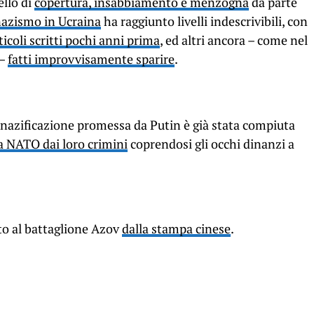
vello di
copertura, insabbiamento e menzogna
da parte
azismo in Ucraina
ha raggiunto livelli indescrivibili, con
coli scritti pochi anni prima
, ed altri ancora – come nel
 –
fatti improvvisamente sparire
.
nazificazione promessa da Putin è già stata compiuta
la NATO dai loro crimini
coprendosi gli occhi dinanzi a
to al battaglione Azov
dalla stampa cinese
.