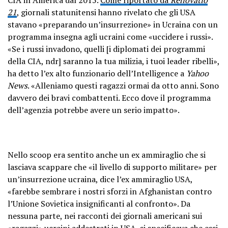
21
, giornali statunitensi hanno rivelato che gli USA
stavano «preparando un’insurrezione» in Ucraina con un
programma insegna agli ucraini come «uccidere i russi».
«Se i russi invadono, quelli [i diplomati dei programmi
della CIA, ndr] saranno la tua milizia, i tuoi leader ribelli»,
ha detto l’ex alto funzionario dell’Intelligence a
Yahoo
News
. «Alleniamo questi ragazzi ormai da otto anni. Sono
davvero dei bravi combattenti. Ecco dove il programma
dell’agenzia potrebbe avere un serio impatto».
Nello scoop era sentito anche un ex ammiraglio che si
lasciava scappare che «il livello di supporto militare» per
un’insurrezione ucraina, dice l’ex ammiraglio USA,
«farebbe sembrare i nostri sforzi in Afghanistan contro
l’Unione Sovietica insignificanti al confronto». Da
nessuna parte, nei racconti dei giornali americani sui
«ragazzi» ucraini addestrati in USA, si specificava che essi