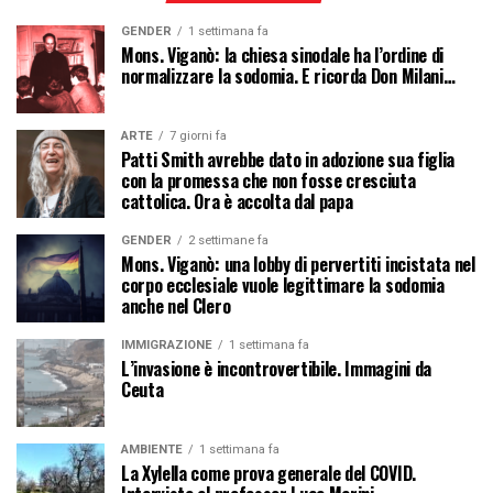
GENDER
1 settimana fa
Mons. Viganò: la chiesa sinodale ha l’ordine di
normalizzare la sodomia. E ricorda Don Milani…
ARTE
7 giorni fa
Patti Smith avrebbe dato in adozione sua figlia
con la promessa che non fosse cresciuta
cattolica. Ora è accolta dal papa
GENDER
2 settimane fa
Mons. Viganò: una lobby di pervertiti incistata nel
corpo ecclesiale vuole legittimare la sodomia
anche nel Clero
IMMIGRAZIONE
1 settimana fa
L’invasione è incontrovertibile. Immagini da
Ceuta
AMBIENTE
1 settimana fa
La Xylella come prova generale del COVID.