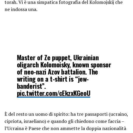
torah. Vi è una simpatica fotografia del Kolomojskij che
ne indossa una.
Master of Ze puppet, Ukrainian
oligarch Kolomoisky, known sponsor
of neo-nazi Azov battalion. The
writing on a t-shirt is “jew-
banderist”.
pic.twitter.com/cEkzxKGeoU
— Mur Mur Myau (@popoff_alex)
È del resto un uomo di spirito: ha tre passaporti (ucraino,
April 22, 2019
cipriota, israeliano) e quando gli chiedono come faccia –
l’Ucraina è Paese che non ammette la doppia nazionalità