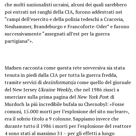
che molti nazionalisti ucraini, alcuni dei quali sarebbero
poi entrati nei ranghi della CIA, furono addestrati nei
“campi dell’esercito e della polizia tedeschi a Cracovia,
Neuhammer, Brandeburgo e Francoforte-Oder” e furono
successivamente “assegnati all’est per la guerra
partigiana”».
Madsen racconta come questa rete sovversiva sia stata
tenuta in piedi dalla CIA per tutta la guerra fredda,
tramite servizi di
dezinformatsja
come quello del giornale
del New Jersey
Ukraine Weekly
, che nel 1986 riuscì a
smerciare sulla prima pagina del
New York Pos
t di
Murdoch la più incredibile bufala su Chernobyl: «Fosse
comuni, 15.000 morti per l’esplosione del sito nucleare»,
era il sobrio titolo a 9 colonne. Sappiamo invece che
durante tutto il 1986 i morti per l’esplosione del reattore
4 sono stati al massimo 31 – per gli effetti a lungo