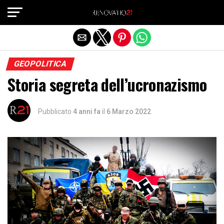
Exit mobile version
GEOPOLITICA
Storia segreta dell’ucronazismo
Pubblicato
4 anni fa
il
6 Marzo 2022