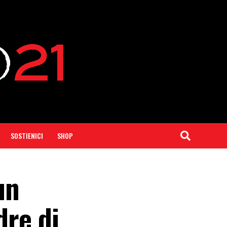
SOSTIENICI
SHOP
un
dre di