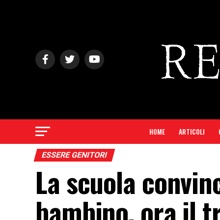
HOME
ARTICOLI
ESSERE GENITORI
La scuola convin
bambino, ora il t