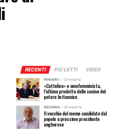
i
RECENTI
PIÙ LETTI
VIDEO
PENSIERO
12 minuti fa
«Cattolico» e omofemminista,
l’ultimo prodotto delle cucine del
potere britannico
BIZZARRIA
20 minuti fa
Il vecchio del meme candidato dal
popolo a prossimo presidente
ungherese