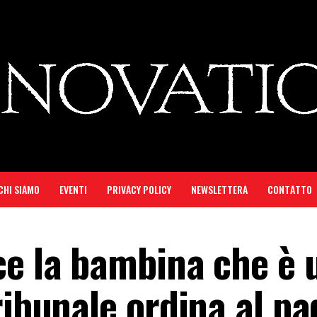
CHI SIAMO
EVENTI
PRIVACY POLICY
NEWSLETTERA
CONTATTO
ce la bambina che è 
ribunale ordina al pa