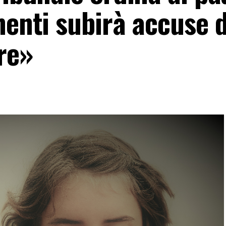
menti subirà accuse d
re»