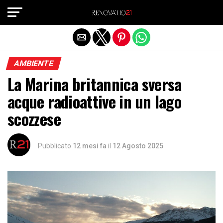
Exit mobile version
AMBIENTE
La Marina britannica sversa
acque radioattive in un lago
scozzese
Pubblicato
12 mesi fa
il
12 Agosto 2025