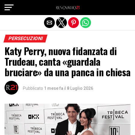
Exit mobile version
PERSECUZIONI
Katy Perry, nuova fidanzata di
Trudeau, canta «guardala
bruciare» da una panca in chiesa
Pubblicato
1 mese fa
il
8 Luglio 2026