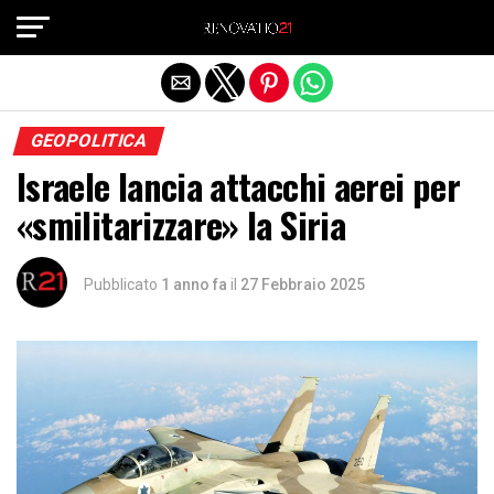
Exit mobile version
GEOPOLITICA
Israele lancia attacchi aerei per
«smilitarizzare» la Siria
Pubblicato
1 anno fa
il
27 Febbraio 2025