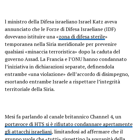
l ministro della Difesa israeliano Israel Katz aveva
annunciato che le Forze di Difesa Israeliane (IDF)
dovevano istituire una «
zona di difesa sterile
»
temporanea nella Siria meridionale per prevenire
qualsiasi «minaccia terroristica» dopo la caduta del
governo Assad. La Francia e l’ONU hanno condannato
l’iniziativa in dichiarazioni separate, definendola
entrambe «una violazione» dell’accordo di disimpegno,
esortando entrambe Israele a rispettare l’integrità
territoriale della Siria.
Mesi fa parlando al canale britannico Channel 4, un
portavoce di HTS si è rifiutato condannare apertamente
gli attacchi israeliani
, limitandosi ad affermare che il
gruppo vuole che «tutti» rispettino la sovranità della