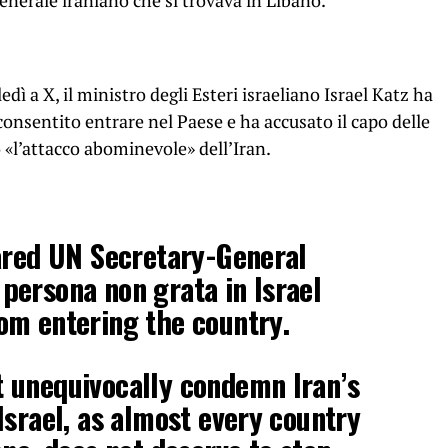
enerale iraniano che si trovava in Libano.
dì a X, il ministro degli Esteri israeliano Israel Katz ha
onsentito entrare nel Paese e ha accusato il capo delle
«l’attacco abominevole» dell’Iran.
ared UN Secretary-General
persona non grata in Israel
om entering the country.
 unequivocally condemn Iran’s
Israel, as almost every country