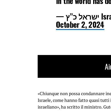
in the world has d
— כ”ץ
October 2, 2024
Ai
«Chiunque non possa condannare ineq
Israele, come hanno fatto quasi tutti
israeliano», ha scritto il ministro. G