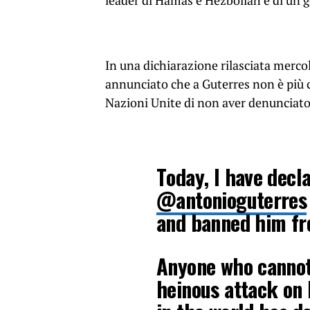
leader di Hamas e Hezbollah e di un g
In una dichiarazione rilasciata mercole
annunciato che a Guterres non è più c
Nazioni Unite di non aver denunciato 
Today, I have decl
@antonioguterres
and banned him fr
Anyone who cannot
heinous attack on 