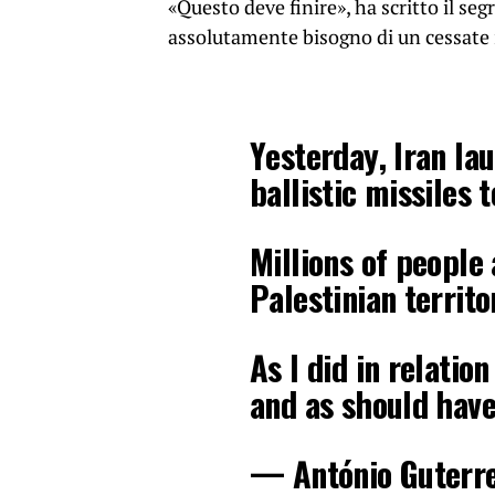
«Questo deve finire», ha scritto il s
assolutamente bisogno di un cessate i
Yesterday, Iran l
ballistic missiles 
Millions of people
Palestinian territo
As I did in relatio
and as should hav
— António Guterr