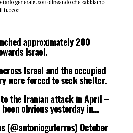
egretario generale, sottolineando che «abbiamo
l fuoco».
aunched approximately 200
towards Israel.
 across Israel and the occupied
ry were forced to seek shelter.
n to the Iranian attack in April –
e been obvious yesterday in…
es (@antonioguterres)
October