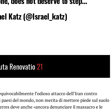
one, does not deserve to step…
ישראל  Israel Katz (@Israel_katz)
uta Renovatio
21
uivocabilmente l’odioso attacco dell’Iran contro
 i paesi del mondo, non merita di mettere piede sul suolo
uterres deve anche «ancora denunciare il massacro e le