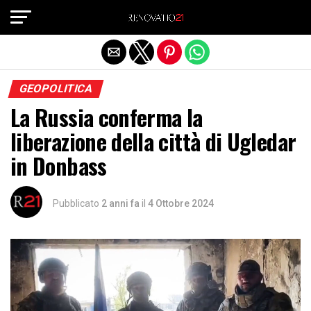
Exit mobile version
GEOPOLITICA
La Russia conferma la
liberazione della città di Ugledar
in Donbass
Pubblicato
2 anni fa
il
4 Ottobre 2024