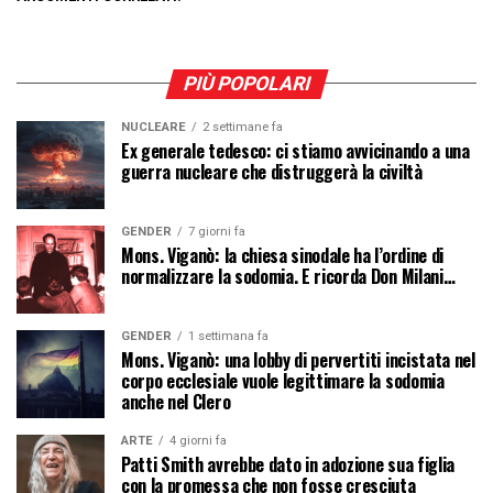
PIÙ POPOLARI
NUCLEARE
2 settimane fa
Ex generale tedesco: ci stiamo avvicinando a una
guerra nucleare che distruggerà la civiltà
GENDER
7 giorni fa
Mons. Viganò: la chiesa sinodale ha l’ordine di
normalizzare la sodomia. E ricorda Don Milani…
GENDER
1 settimana fa
Mons. Viganò: una lobby di pervertiti incistata nel
corpo ecclesiale vuole legittimare la sodomia
anche nel Clero
ARTE
4 giorni fa
Patti Smith avrebbe dato in adozione sua figlia
con la promessa che non fosse cresciuta