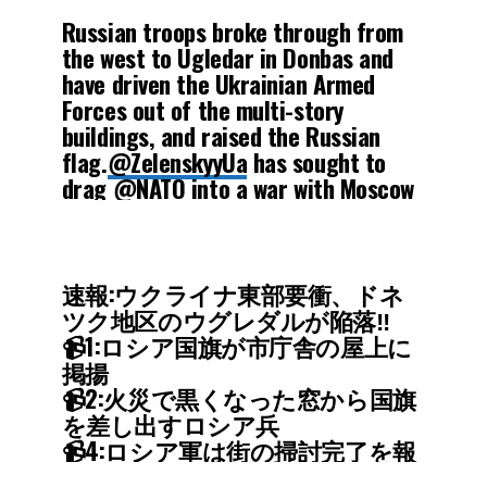
awaits them in the near future,
Russian troops broke through from
reports Anna News. On his back, he
the west to Ugledar in Donbas and
has a Cheburashka, a…
have driven the Ukrainian Armed
pic.twitter.com/siNevL3svT
Forces out of the multi-story
buildings, and raised the Russian
— Olga Bazova (@OlgaBazova)
flag.
@ZelenskyyUa
has sought to
October 3, 2024
drag
@NATO
into a war with Moscow
at every twist and turn, billions have
been…
pic.twitter.com/wVs92OKpRv
速報:ウクライナ東部要衝、ドネ
— Samuel J. Rosenfeld 🇺🇸 תביא
ツク地区のウグレダルが陥落‼️
אותם הביתה… (@SamjLondon)
📹1:ロシア国旗が市庁舎の屋上に
October 1, 2024
掲揚
📹2:火災で黒くなった窓から国旗
を差し出すロシア兵
📹4:ロシア軍は街の掃討完了を報
告