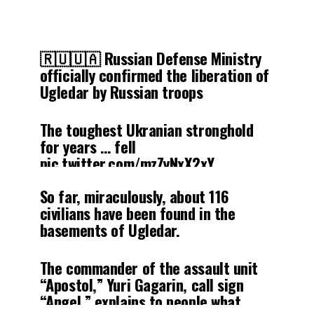
🇷🇺🇺🇦 Russian Defense Ministry
officially confirmed the liberation of
Ugledar by Russian troops
The toughest Ukranian stronghold
for years … fell
pic.twitter.com/mzZyNxX2xY
So far, miraculously, about 116
— Lord Bebo (@MyLordBebo)
civilians have been found in the
October 3, 2024
basements of Ugledar.
The commander of the assault unit
“Apostol,” Yuri Gagarin, call sign
“Angel,” explains to people what