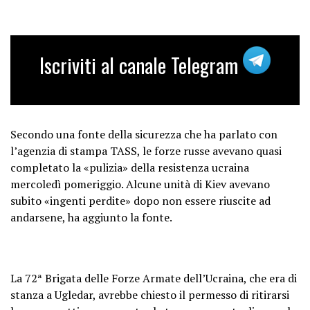
ウグレダルの解放は2024年にお
けるロシアの主な勝利の1つであ
Iscriviti al canale Telegram
る
#ロシア
#ウクライナ
#戦況
#Vuhledar
#Ugledar
https://t.co/dRTPoaLfIX
pic.twitter.com/IYDmvN8JPA
Secondo una fonte della sicurezza che ha parlato con
— 望山月 (@wangxiang2021)
l’agenzia di stampa TASS, le forze russe avevano quasi
October 1, 2024
completato la «pulizia» della resistenza ucraina
mercoledì pomeriggio. Alcune unità di Kiev avevano
subito «ingenti perdite» dopo non essere riuscite ad
andarsene, ha aggiunto la fonte.
La 72ª Brigata delle Forze Armate dell’Ucraina, che era di
stanza a Ugledar, avrebbe chiesto il permesso di ritirarsi