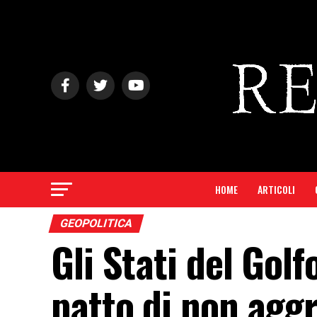
HOME
ARTICOLI
GEOPOLITICA
Gli Stati del Gol
patto di non aggr