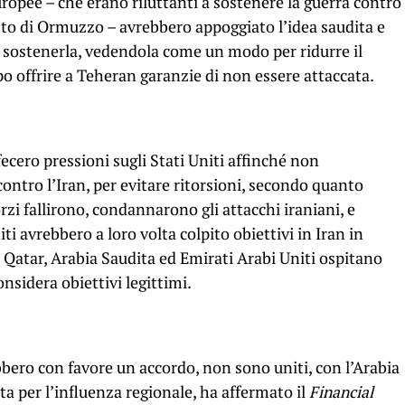
ropee – che erano riluttanti a sostenere la guerra contro
retto di Ormuzzo – avrebbero appoggiato l’idea saudita e
o a sostenerla, vedendola come un modo per ridurre il
po offrire a Teheran garanzie di non essere attaccata.
 fecero pressioni sugli Stati Uniti affinché non
contro l’Iran, per evitare ritorsioni, secondo quanto
rzi fallirono, condannarono gli attacchi iraniani, e
iti avrebbero a loro volta colpito obiettivi in Iran in
Qatar, Arabia Saudita ed Emirati Arabi Uniti ospitano
onsidera obiettivi legittimi.
bero con favore un accordo, non sono uniti, con l’Arabia
tta per l’influenza regionale, ha affermato il
Financial