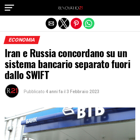
Exit mobile version
ECONOMIA
Iran e Russia concordano su un
sistema bancario separato fuori
dallo SWIFT
Pubblicato
4 anni fa
il
3 Febbraio 2023