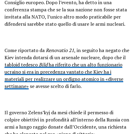
Consiglio europeo. Dopo l’evento, ha detto in una
conferenza stampa che se la sua nazione non fosse stata
invitata alla NATO, l’unico altro modo praticabile per
difendersi sarebbe stato quello di usare le armi nucleari.
Come riportato da
Renovatio 21
, in seguito ha negato che
Kiev intenda dotarsi di un arsenale nucleare, dopo che il
tabloid tedesco
Bild
ha riferito che un alto funzionario
ucraino si era in precedenza vantato che Kiev ha i
materiali per realizzare un ordigno atomico in «diverse
settimane»
se avesse scelto di farlo.
Il governo Zelens’kyj da mesi chiede il permesso di
colpire obiettivi in ​​profondità all’interno della Russia con
armi a lungo raggio donate dall’Occidente, una richiesta
che ha elencato nel suo «piano di vittoria».