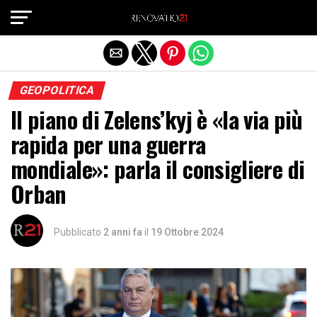
Exit mobile version
GEOPOLITICA
Il piano di Zelens’kyj è «la via più
rapida per una guerra
mondiale»: parla il consigliere di
Orban
Pubblicato
2 anni fa
il
19 Ottobre 2024