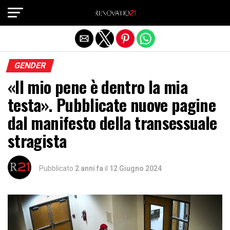
Exit mobile version
GENDER
«Il mio pene è dentro la mia
testa». Pubblicate nuove pagine
dal manifesto della transessuale
stragista
Pubblicato
2 anni fa
il
12 Giugno 2024