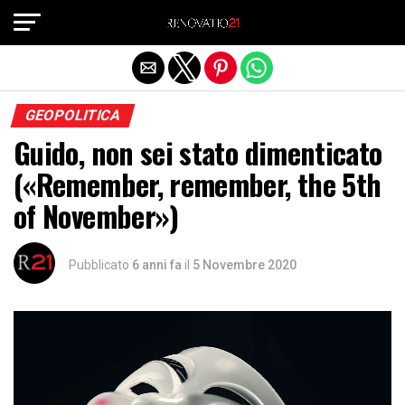
Exit mobile version
GEOPOLITICA
Guido, non sei stato dimenticato
(«Remember, remember, the 5th
of November»)
Pubblicato
6 anni fa
il
5 Novembre 2020