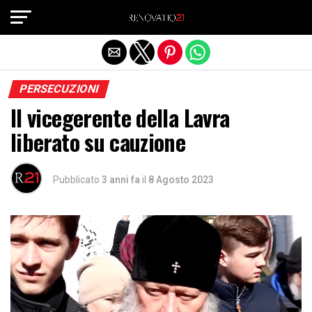
Exit mobile version
PERSECUZIONI
Il vicegerente della Lavra
liberato su cauzione
Pubblicato
3 anni fa
il
8 Agosto 2023