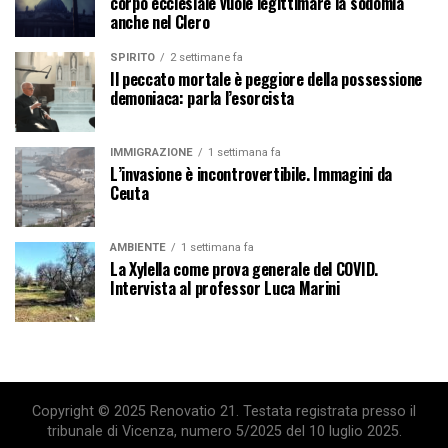
corpo ecclesiale vuole legittimare la sodomia
anche nel Clero
SPIRITO
2 settimane fa
Il peccato mortale è peggiore della possessione
demoniaca: parla l’esorcista
IMMIGRAZIONE
1 settimana fa
L’invasione è incontrovertibile. Immagini da
Ceuta
AMBIENTE
1 settimana fa
La Xylella come prova generale del COVID.
Intervista al professor Luca Marini
Copyright © 2025 Renovatio 21. Testata registrata presso il
tribunale di Vicenza, numero 5/2025 del 10 luglio 2025.