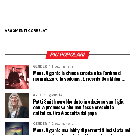
ARGOMENTI CORRELATI:
PIÙ POPOLARI
GENDER
1 settimana fa
Mons. Viganò: la chiesa sinodale ha l’ordine di
normalizzare la sodomia. E ricorda Don Milani…
ARTE
5 giorni fa
Patti Smith avrebbe dato in adozione sua figlia
con la promessa che non fosse cresciuta
cattolica. Ora è accolta dal papa
GENDER
2 settimane fa
Mons. Viganò: una lobby di pervertiti incistata nel