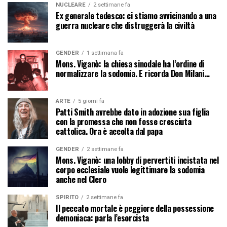
NUCLEARE
2 settimane fa
Ex generale tedesco: ci stiamo avvicinando a una
guerra nucleare che distruggerà la civiltà
GENDER
1 settimana fa
Mons. Viganò: la chiesa sinodale ha l’ordine di
normalizzare la sodomia. E ricorda Don Milani…
ARTE
5 giorni fa
Patti Smith avrebbe dato in adozione sua figlia
con la promessa che non fosse cresciuta
cattolica. Ora è accolta dal papa
GENDER
2 settimane fa
Mons. Viganò: una lobby di pervertiti incistata nel
corpo ecclesiale vuole legittimare la sodomia
anche nel Clero
SPIRITO
2 settimane fa
Il peccato mortale è peggiore della possessione
demoniaca: parla l’esorcista