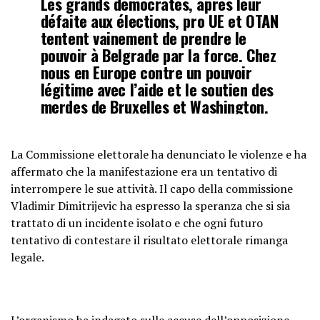
Les grands démocrates, après leur
défaite aux élections, pro UE et OTAN
tentent vainement de prendre le
pouvoir à Belgrade par la force. Chez
nous en Europe contre un pouvoir
légitime avec l’aide et le soutien des
merdes de Bruxelles et Washington.
Vivement la mort de l’UE
pic.twitter.com/dKqQ3NIBeB
La Commissione elettorale ha denunciato le violenze e ha
affermato che la manifestazione era un tentativo di
— Rolgrat (@rolgrat)
December 25,
interrompere le sue attività. Il capo della commissione
2023
Vladimir Dimitrijevic ha espresso la speranza che si sia
trattato di un incidente isolato e che ogni futuro
tentativo di contestare il risultato elettorale rimanga
legale.
L’organismo ha indagato sulle accuse dell’opposizione