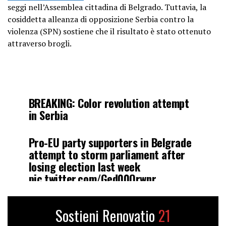
seggi nell’Assemblea cittadina di Belgrado. Tuttavia, la
cosiddetta alleanza di opposizione Serbia contro la
violenza (SPN) sostiene che il risultato è stato ottenuto
attraverso brogli.
BREAKING: Color revolution attempt
in Serbia
Pro-EU party supporters in Belgrade
attempt to storm parliament after
losing election last week
pic.twitter.com/Ged00Qrwnr
— Jack Poso ????????
Sostieni Renovatio
21
(@JackPosobiec)
December 25, 2023