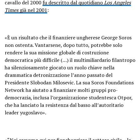
cavallo del 2000
fu descritto dal quotidiano
Los Angeles
Times
già nel 2001
:
«È un risultato che il finanziere ungherese George Soros
non ostenta. Vantarsene, dopo tutto, potrebbe solo
rendere la sua missione globale di costruzione
democratica più difficile (…) il multimiliardario filantropo
ha silenziosamente giocato un ruolo chiave nella
drammatica detronizzazione l’anno passato del
Presidente Slobodan Milosevic. La sua Soros Foundations
Network ha aiutato a finanziare molti gruppi pro-
democrazia, inclusa l’organizzazione studentesca Otpor,
che ha lanciato la resistenza dal basso all’autoritario
leader yugoslavo».
«“Noi eravamo qui per fiancheggiare il settore civile – la