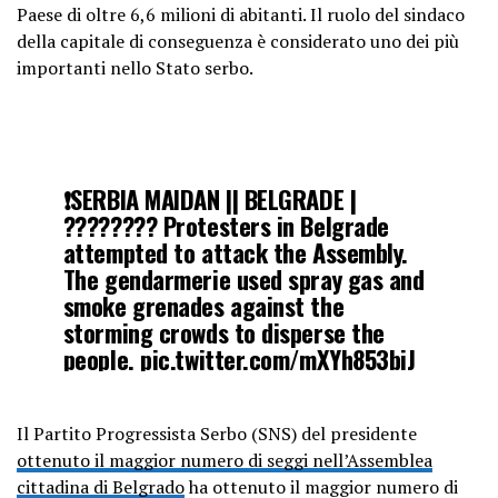
Paese di oltre 6,6 milioni di abitanti. Il ruolo del sindaco
della capitale di conseguenza è considerato uno dei più
importanti nello Stato serbo.
❗️SERBIA MAIDAN || BELGRADE |
???????? Protesters in Belgrade
attempted to attack the Assembly.
The gendarmerie used spray gas and
smoke grenades against the
storming crowds to disperse the
people.
pic.twitter.com/mXYh853biJ
— Bloomberg Whistleblower
Il Partito Progressista Serbo (SNS) del presidente
(@bloombergblower)
December 25,
ottenuto il maggior numero di seggi nell’Assemblea
2023
cittadina di Belgrado
ha ottenuto il maggior numero di