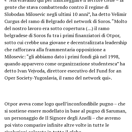
gente che stava combattendo contro il regime di
Slobodan Milosevic negli ultimi 10 anni”, ha detto Velimir
Curgus del ramo di Belgrado del network di Soros. “Molto
del nostro lavoro era sotto copertura (…) il ramo
belgradese di Soros fu tra i primi finanziatori di Otpor,
sotto cui crebbe una giovane e decentralizzata leadership
che rafforzava alla frammentaria opposizione a
Milosevic: “gli abbiamo dato i primi fondi già nel 1998,
quando apparvero come organizzazione studentesca” ha
detto Ivan Vejvoda, direttore esecutivo del Fund for an
Oper Society-Yugoslavia, il ramo del network qui».
Otpor aveva come logo quell’inconfondibile pugno – che
si sostiene essere modellato in base al pugno di Saruman,
un personaggio de Il Signore degli Anelli – che avremo
poi visto comparire infinite altre volte in tutte le
rivoluzioni colorate in tutto il globo.