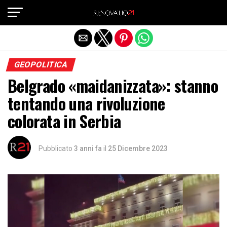
Exit mobile version
GEOPOLITICA
Belgrado «maidanizzata»: stanno
tentando una rivoluzione
colorata in Serbia
Pubblicato
3 anni fa
il
25 Dicembre 2023