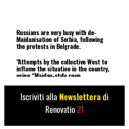
Russians are very busy with de-
Maidanisation of Serbia, following
the protests in Belgrade.
"Attempts by the collective West to
inflame the situation in the country,
using “Maidan-style coup
d’etat' techniques are obvious,"
Zakharova said.
Iscriviti alla
Newslettera
di
“The only possible reaction is to…
Renovatio
21
pic.twitter.com/7dYklIHnKb
— Yasmina (@yasminalombaert)