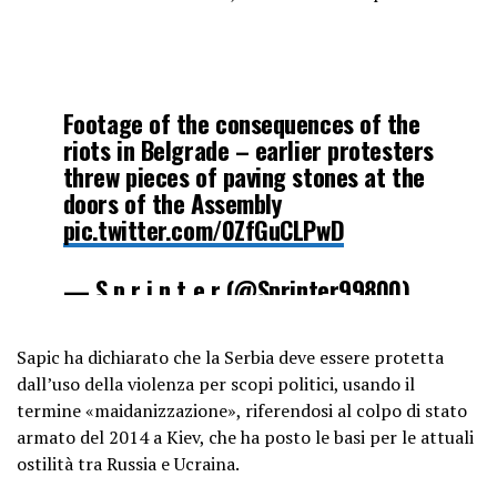
Footage of the consequences of the
riots in Belgrade – earlier protesters
threw pieces of paving stones at the
doors of the Assembly
pic.twitter.com/0ZfGuCLPwD
— S p r i n t e r (@Sprinter99800)
December 25, 2023
Sapic ha dichiarato che la Serbia deve essere protetta
dall’uso della violenza per scopi politici, usando il
termine «maidanizzazione», riferendosi al colpo di stato
armato del 2014 a Kiev, che ha posto le basi per le attuali
ostilità tra Russia e Ucraina.