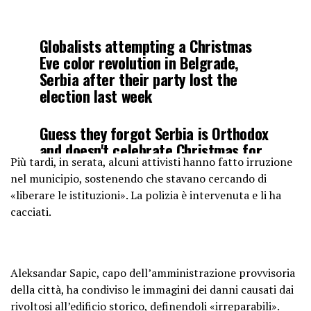
Globalists attempting a Christmas
Eve color revolution in Belgrade,
Serbia after their party lost the
election last week
Guess they forgot Serbia is Orthodox
and doesn't celebrate Christmas for
Più tardi, in serata, alcuni attivisti hanno fatto irruzione
another 2
nel municipio, sostenendo che stavano cercando di
weeks
pic.twitter.com/uWf66oXhZS
«liberare le istituzioni». La polizia è intervenuta e li ha
cacciati.
— Jack Poso ????????
(@JackPosobiec)
December 25, 2023
Aleksandar Sapic, capo dell’amministrazione provvisoria
della città, ha condiviso le immagini dei danni causati dai
rivoltosi all’edificio storico, definendoli «irreparabili».