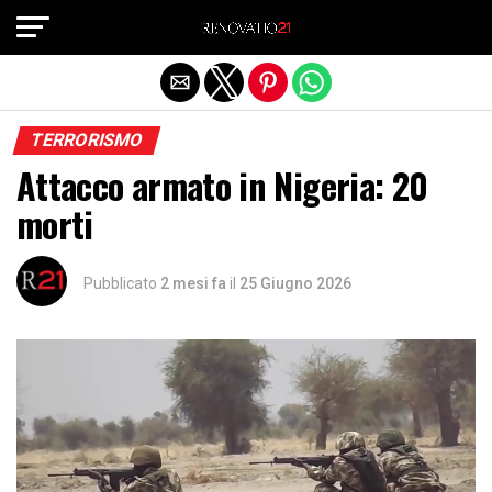
Exit mobile version
TERRORISMO
Attacco armato in Nigeria: 20
morti
Pubblicato
2 mesi fa
il
25 Giugno 2026