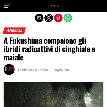
Exit mobile version
ANIMALI
A Fukushima compaiono gli
ibridi radioattivi di cinghiale e
maiale
Pubblicato
5 anni fa
il
1 Luglio 2021