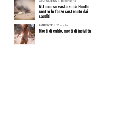
GEOPOLITICA
18 minuti fa
Attacco su vasta scala Houthi
contro le forze sostenute dai
sauditi
AMBIENTE
21 ore fa
Morti di caldo, morti di inciviltà