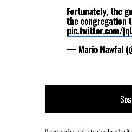
Fortunately, the 
the congregation 
pic.twitter.com/j
— Mario Nawfal 
Sos
Il pastore ha aggiunto che deve la vi