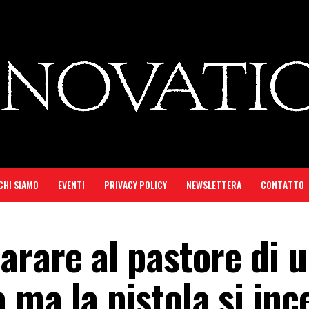
CHI SIAMO
EVENTI
PRIVACY POLICY
NEWSLETTERA
CONTATTO
arare al pastore di 
 ma la pistola si in