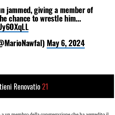
gun jammed, giving a member of
the chance to wrestle him…
qUy6OXqLL
(@MarioNawfal)
May 6, 2024
tieni Renovatio
21
ta a un membro della congregazione che ha aggredito il