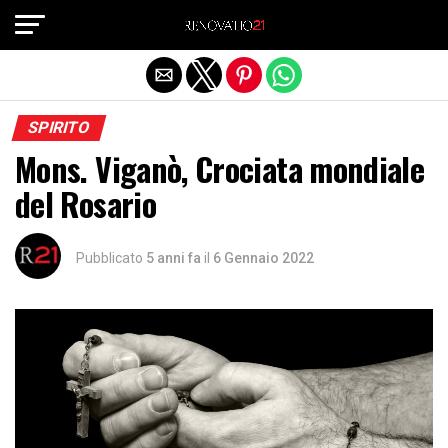
Exit mobile version
SPIRITO
Mons. Viganò, Crociata mondiale
del Rosario
Pubblicato
5 anni fa
il
6 Gennaio 2022