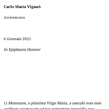
Carlo Maria Viganò
Arcivescovo
6 Gennaio 2021
In Epiphania Domini
1)
Memorare, o piissima Virgo Maria,
a saeculo non esse
auditum
quemquam ad tua currentem praesidia, tua