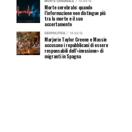
MORTE CEREBRALE
18 ore fa
Morte cerebrale: quando
l’informazione non distingue più
tra la morte e il suo
accertamento
GEOPOLITICA
18 ore fa
Marjorie Taylor Greene e Massie
accusano i repubblicani di essere
responsabili dell’«invasione» di
migranti in Spagna