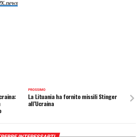
PX.news
PROSSIMO
craina:
La Lituania ha fornito missili Stinger
n
all’Ucraina
o
REBBE INTERESSARTI