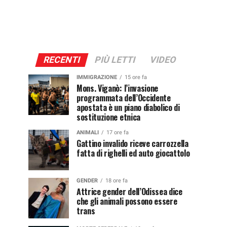
RECENTI
PIÙ LETTI
VIDEO
IMMIGRAZIONE
15 ore fa
Mons. Viganò: l’invasione
programmata dell’Occidente
apostata è un piano diabolico di
sostituzione etnica
ANIMALI
17 ore fa
Gattino invalido riceve carrozzella
fatta di righelli ed auto giocattolo
GENDER
18 ore fa
Attrice gender dell’Odissea dice
che gli animali possono essere
trans