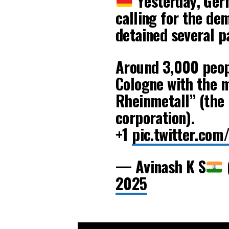
Yesterday, Germ
calling for the de
detained several p
Around 3,000 peopl
Cologne with the 
Rheinmetall” (the 
corporation).
+1
pic.twitter.co
— Avinash K S
2025