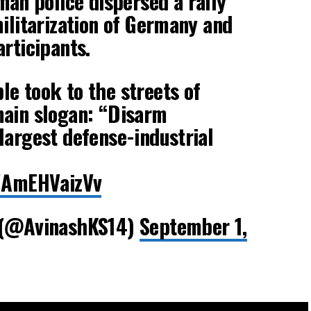
an police dispersed a rally
militarization of Germany and
articipants.
e took to the streets of
main slogan: “Disarm
largest defense-industrial
m/AmEHVaizVv
(@AvinashKS14)
September 1,