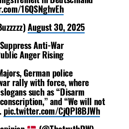
er.com/16QSNghvEh
uzzzzz)
August 30, 2025
Suppress Anti-War
ublic Anger Rising
Majors, German police
war rally with force, where
 slogans such as “Disarm
conscription,” and “We will not
…
pic.twitter.com/CjQPI8BJWh
opinion
(@ThetruthDW)