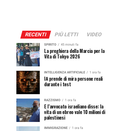
RECENTI
PIÙ LETTI
VIDEO
SPIRITO
45 minuti fa
La preghiera della Marcia per la
Vita di Tokyo 2026
INTELLIGENZA ARTIFICIALE
1 ora fa
IA prende di mira persone reali
durante i test
RAZZISMO
1 ora fa
E l’avvocato israeliano disse: la
vita di un ebreo vale 10 milioni di
palestinesi
IMMIGRAZIONE
1 ora fa