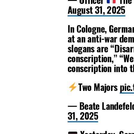
August 31, 2025
In Cologne, German
at an anti-war de
slogans are “Disa
conscription,” “We 
conscription into 
Two Majors
pic
— Beate Landefel
31, 2025