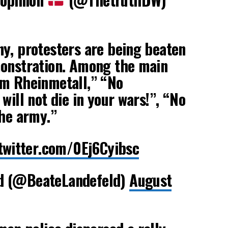
y, protesters are being beaten
monstration. Among the main
rm Rheinmetall,” “No
will not die in your wars!”, “No
the army.”
.twitter.com/0Ej6Cyibsc
d (@BeateLandefeld)
August