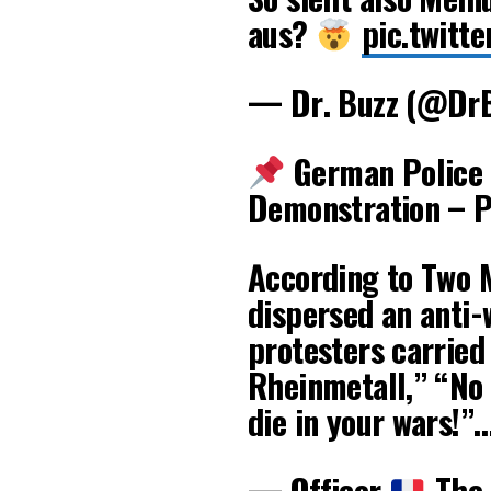
aus?
pic.twitt
— Dr. Buzz (@DrB
German Police 
Demonstration – P
According to Two 
dispersed an anti-
protesters carried
Rheinmetall,” “No 
die in your wars!”
— Officer
The 