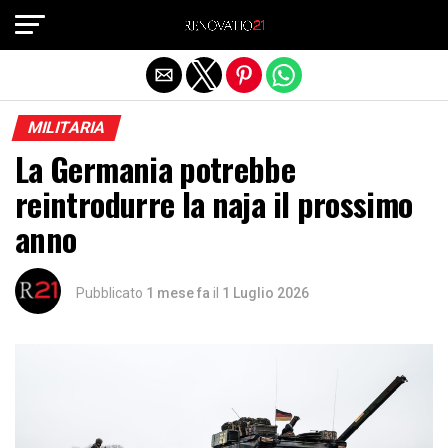
Exit mobile version
MILITARIA
La Germania potrebbe
reintrodurre la naja il prossimo
anno
Pubblicato
1 mese fa
il
1 Luglio 2026