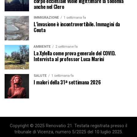
corpo ecclesiale vuole legittimare la sodomia
anche nel Clero
IMMIGRAZIONE
1 settimana fa
L’invasione è incontrovertibile. Immagini da
Ceuta
AMBIENTE
2 settimane fa
La Xylella come prova generale del COVID.
Intervista al professor Luca Marini
SALUTE
1 settimana fa
I malori della 31ª settimana 2026
Copyright © 2025 Renovatio 21. Testata registrata presso il
tribunale di Vicenza, numero 5/2025 del 10 luglio 2025.