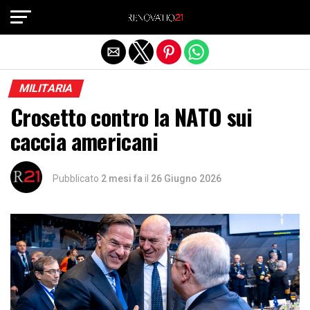
Exit mobile version
MILITARIA
Crosetto contro la NATO sui
caccia americani
Pubblicato
2 mesi fa
il
26 Giugno 2026