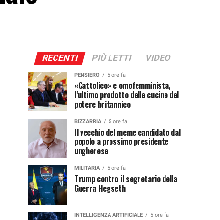
RECENTI
PIÙ LETTI
VIDEO
PENSIERO
5 ore fa
«Cattolico» e omofemminista,
l’ultimo prodotto delle cucine del
potere britannico
BIZZARRIA
5 ore fa
Il vecchio del meme candidato dal
popolo a prossimo presidente
ungherese
MILITARIA
5 ore fa
Trump contro il segretario della
Guerra Hegseth
INTELLIGENZA ARTIFICIALE
5 ore fa