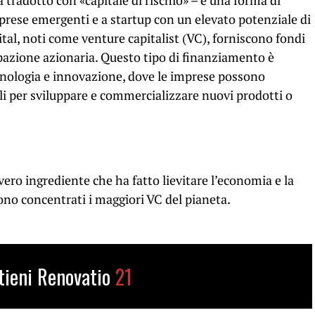
ta tradotto con «capitale di rischio» – è una forma di
prese emergenti e a startup con un elevato potenziale di
pital, noti come venture capitalist (VC), forniscono fondi
pazione azionaria. Questo tipo di finanziamento è
tecnologia e innovazione, dove le imprese possono
ali per sviluppare e commercializzare nuovi prodotti o
 vero ingrediente che ha fatto lievitare l’economia e la
sono concentrati i maggiori VC del pianeta.
tieni Renovatio
21