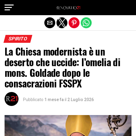
Exit mobile version
SPIRITO
La Chiesa modernista è un
deserto che uccide: l’omelia di
mons. Goldade dopo le
consacrazioni FSSPX
Pubblicato
1 mese fa
il
2 Luglio 2026