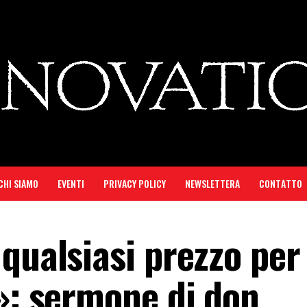
CHI SIAMO
EVENTI
PRIVACY POLICY
NEWSLETTERA
CONTATTO
qualsiasi prezzo per
a»: sermone di don