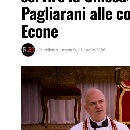
Pagliarani alle c
Econe
Pubblicato
1 mese fa
il
2 Luglio 2026