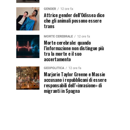
GENDER
12 ore fa
Attrice gender dell’Odissea dice
che gli animali possono essere
trans
MORTE CEREBRALE
12 ore fa
Morte cerebrale: quando
l’informazione non distingue più
tra la morte e il suo
accertamento
GEOPOLITICA
12 ore fa
Marjorie Taylor Greene e Massie
accusano i repubblicani di essere
responsabili dell’«invasione» di
migranti in Spagna