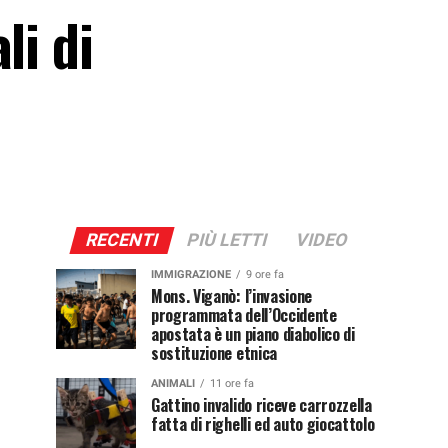
li di
RECENTI
PIÙ LETTI
VIDEO
IMMIGRAZIONE
9 ore fa
Mons. Viganò: l’invasione
programmata dell’Occidente
apostata è un piano diabolico di
sostituzione etnica
ANIMALI
11 ore fa
Gattino invalido riceve carrozzella
fatta di righelli ed auto giocattolo