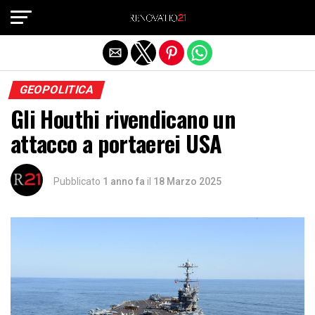
Exit mobile version
GEOPOLITICA
Gli Houthi rivendicano un
attacco a portaerei USA
Pubblicato
1 anno fa
il
18 Marzo 2025