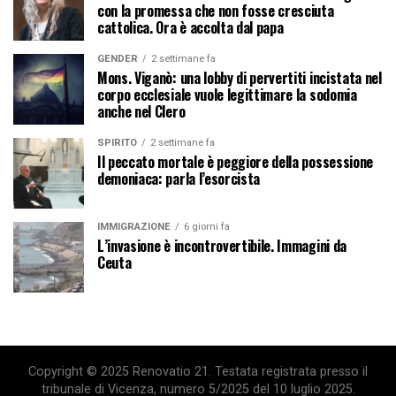
con la promessa che non fosse cresciuta
cattolica. Ora è accolta dal papa
GENDER
2 settimane fa
Mons. Viganò: una lobby di pervertiti incistata nel
corpo ecclesiale vuole legittimare la sodomia
anche nel Clero
SPIRITO
2 settimane fa
Il peccato mortale è peggiore della possessione
demoniaca: parla l’esorcista
IMMIGRAZIONE
6 giorni fa
L’invasione è incontrovertibile. Immagini da
Ceuta
Copyright © 2025 Renovatio 21. Testata registrata presso il
tribunale di Vicenza, numero 5/2025 del 10 luglio 2025.