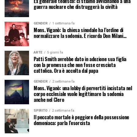
Ex generale tedesco: ci stiamo avvicinando a una
guerra nucleare che distruggerà la civiltà
GENDER
1 settimana fa
Mons. Viganò: la chiesa sinodale ha l’ordine di
normalizzare la sodomia. E ricorda Don Milani…
ARTE
5 giorni fa
Patti Smith avrebbe dato in adozione sua figlia
con la promessa che non fosse cresciuta
cattolica. Ora è accolta dal papa
GENDER
2 settimane fa
Mons. Viganò: una lobby di pervertiti incistata nel
corpo ecclesiale vuole legittimare la sodomia
anche nel Clero
SPIRITO
2 settimane fa
Il peccato mortale è peggiore della possessione
demoniaca: parla l’esorcista