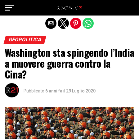
Exit mobile version
GEOPOLITICA
Washington sta spingendo l’India
a muovere guerra contro la
Cina?
Pubblicato
6 anni fa
il
29 Luglio 2020