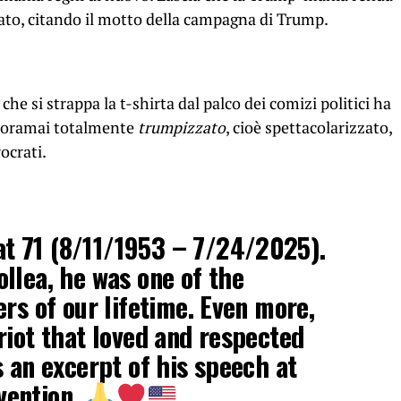
ato, citando il motto della campagna di Trump.
he si strappa la t-shirta dal palco dei comizi politici ha
, oramai totalmente
trumpizzato
, cioè spettacolarizzato,
ocrati.
 71 (8/11/1953 – 7/24/2025).
llea, he was one of the
ers of our lifetime. Even more,
riot that loved and respected
s an excerpt of his speech at
vention.