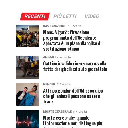
RECENTI
PIÙ LETTI
VIDEO
IMMIGRAZIONE
1 ora fa
Mons. Viganò: l’invasione
programmata dell’Occidente
apostata è un piano diabolico di
sostituzione etnica
ANIMALI
4 ore fa
Gattino invalido riceve carrozzella
fatta di righelli ed auto giocattolo
GENDER
4 ore fa
Attrice gender dell’Odissea dice
che gli animali possono essere
trans
MORTE CEREBRALE
4 ore fa
Morte cerebrale: quando
l’informazione non distingue più