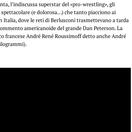
ta, l’indiscussa superstar del «pro-wrestling», gli
e spettacolare (e dolorosa…) che tanto piacciono ai
 Italia, dove le reti di Berlusconi trasmettevano a tarda
e commento americanoide del grande Dan Peterson. La
lico francese André René Roussimoff detto anche André
hilogrammi).