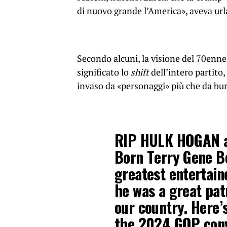
di nuovo grande l’America», aveva url
Secondo alcuni, la visione del 70enne c
significato lo
shift
dell’intero partito
invaso da «personaggi» più che da bur
RIP HULK HOGAN at
Born Terry Gene Bo
greatest entertain
he was a great pat
our country. Here’
the 2024 GOP con