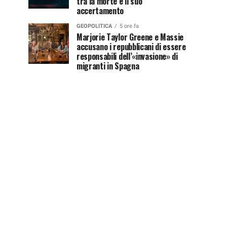
tra la morte e il suo
accertamento
GEOPOLITICA
5 ore fa
Marjorie Taylor Greene e Massie
accusano i repubblicani di essere
responsabili dell’«invasione» di
migranti in Spagna