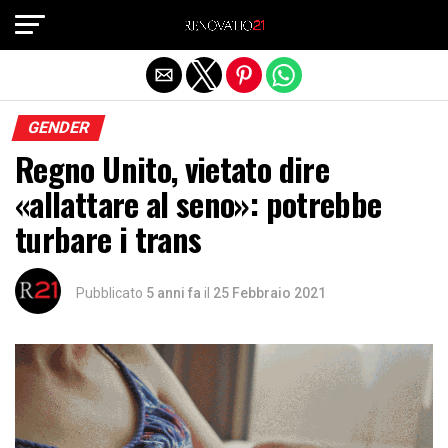
Exit mobile version
GENDER
Regno Unito, vietato dire
«allattare al seno»: potrebbe
turbare i trans
Pubblicato
5 anni fa
il
25 Febbraio 2021