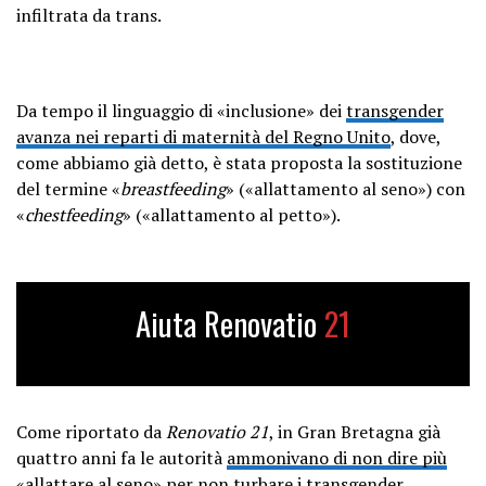
infiltrata da trans.
Da tempo il linguaggio di «inclusione» dei
transgender
avanza nei reparti di maternità del Regno Unito
, dove,
come abbiamo già detto, è stata proposta la sostituzione
del termine «
breastfeeding
» («allattamento al seno») con
«
chestfeeding
» («allattamento al petto»).
Aiuta Renovatio
21
Come riportato da
Renovatio 21
, in Gran Bretagna già
quattro anni fa le autorità
ammonivano di non dire più
«allattare al seno» per non turbare i transgender
.