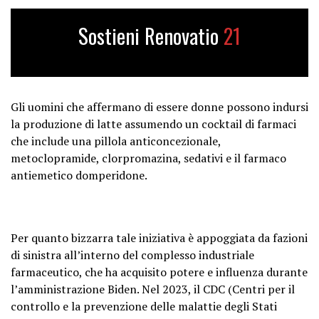
“I’m about to see my doctor, and if
Sostieni Renovatio
21
everything goes right, I’m about to
walk away from…
pic.twitter.com/b9Y3jzgv8D
Gli uomini che affermano di essere donne possono indursi
— Wall Street Apes
la produzione di latte assumendo un cocktail di farmaci
(@WallStreetApes)
May 19, 2026
che include una pillola anticoncezionale,
metoclopramide, clorpromazina, sedativi e il farmaco
antiemetico domperidone.
Per quanto bizzarra tale iniziativa è appoggiata da fazioni
di sinistra all’interno del complesso industriale
farmaceutico, che ha acquisito potere e influenza durante
l’amministrazione Biden. Nel 2023, il CDC (Centri per il
controllo e la prevenzione delle malattie degli Stati