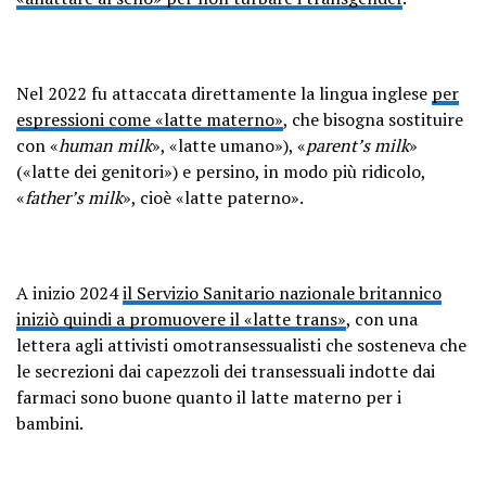
Nel 2022 fu attaccata direttamente la lingua inglese
per
espressioni come «latte materno»
, che bisogna sostituire
con «
human milk
», «latte umano»), «
parent’s milk
»
(«latte dei genitori») e persino, in modo più ridicolo,
«
father’s milk
», cioè «latte paterno».
A inizio 2024
il Servizio Sanitario nazionale britannico
iniziò quindi a promuovere il «latte trans»
, con una
lettera agli attivisti omotransessualisti che sosteneva che
le secrezioni dai capezzoli dei transessuali indotte dai
farmaci sono buone quanto il latte materno per i
bambini.