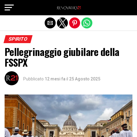
Exit mobile version
SPIRITO
Pellegrinaggio giubilare della
FSSPX
Pubblicato
12 mesi fa
il
25 Agosto 2025