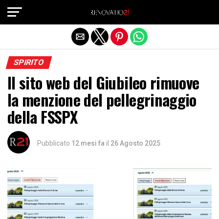
Exit mobile version
SPIRITO
Il sito web del Giubileo rimuove
la menzione del pellegrinaggio
della FSSPX
Pubblicato
12 mesi fa
il
26 Agosto 2025