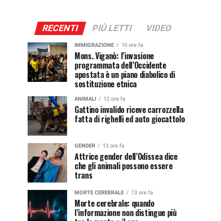
RECENTI
PIÙ LETTI
VIDEO
IMMIGRAZIONE
10 ore fa
Mons. Viganò: l’invasione
programmata dell’Occidente
apostata è un piano diabolico di
sostituzione etnica
ANIMALI
12 ore fa
Gattino invalido riceve carrozzella
fatta di righelli ed auto giocattolo
GENDER
13 ore fa
Attrice gender dell’Odissea dice
che gli animali possono essere
trans
MORTE CEREBRALE
13 ore fa
Morte cerebrale: quando
l’informazione non distingue più