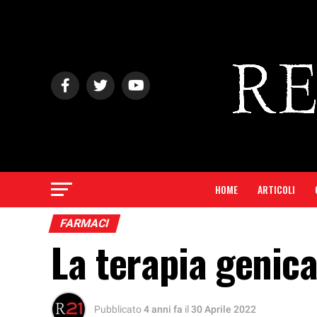
HOME
ARTICOLI
FARMACI
La terapia genica
Pubblicato
4 anni fa
il
30 Aprile 2022