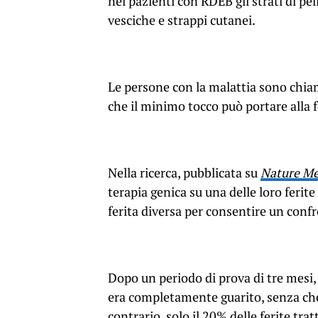
nei pazienti con RDEB gli strati di pe
vesciche e strappi cutanei.
Le persone con la malattia sono chiama
che il minimo tocco può portare alla 
Nella ricerca, pubblicata su
Nature Me
terapia genica su una delle loro ferit
ferita diversa per consentire un confr
Dopo un periodo di prova di tre mesi, i
era completamente guarito, senza che s
contrario, solo il 20% delle ferite tra