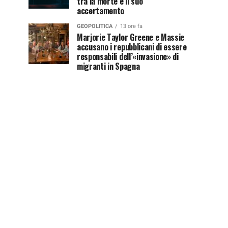
tra la morte e il suo
accertamento
GEOPOLITICA
13 ore fa
Marjorie Taylor Greene e Massie
accusano i repubblicani di essere
responsabili dell’«invasione» di
migranti in Spagna