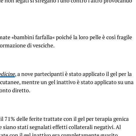
lle non legati si sfregano l’uno contro l’altro provocando
te «bambini farfalla« poiché la loro pelle è così fragile
formazione di vesciche.
dicine
, a nove partecipanti è stato applicato il gel per la
e cutanee, mentre un gel inattivo è stato applicato su una
onto diretto.
l 71% delle ferite trattate con il gel per terapia genica
iano stati segnalati effetti collaterali negativi. Al
ttate con il gel inattivo era completamente guarito.