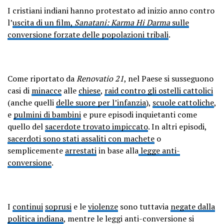
I cristiani indiani hanno protestato ad inizio anno contro
l’
uscita di un film,
Sanatani: Karma Hi Darma
sulle
conversione forzate delle popolazioni tribali
.
Come riportato da
Renovatio 21
, nel Paese si susseguono
casi di
minacce
alle
chiese
,
raid contro gli ostelli cattolici
(anche quelli
delle suore per l’infanzia
),
scuole cattoliche
,
e
pulmini di bambini
e pure episodi inquietanti come
quello del
sacerdote trovato impiccato
. In altri episodi,
sacerdoti sono stati assaliti con machete
o
semplicemente
arrestati
in base alla
legge anti-
conversione
.
I
continui
soprusi
e le
violenze
sono tuttavia
negate dalla
politica indiana
, mentre le leggi anti-conversione si