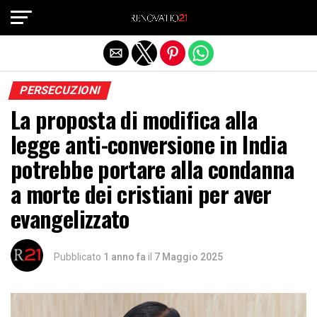
Exit mobile version
PERSECUZIONI
La proposta di modifica alla
legge anti-conversione in India
potrebbe portare alla condanna
a morte dei cristiani per aver
evangelizzato
Pubblicato
1 anno fa
il
7 Maggio 2025