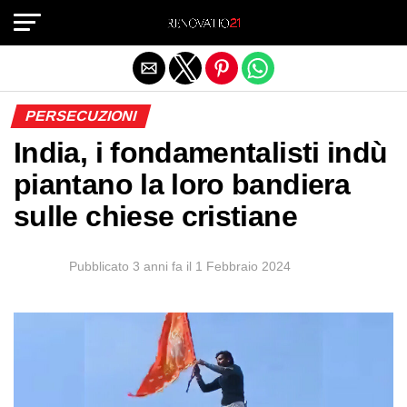
Exit mobile version
PERSECUZIONI
India, i fondamentalisti indù
piantano la loro bandiera
sulle chiese cristiane
Pubblicato
3 anni fa
il
1 Febbraio 2024