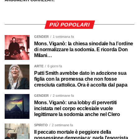
PIÙ POPOLARI
GENDER
1 settimana fa
Mons. Viganò: la chiesa sinodale ha l’ordine
di normalizzare la sodomia. E ricorda Don
Milani…
ARTE
6 giorni fa
Patti Smith avrebbe dato in adozione sua
figlia con la promessa che non fosse
cresciuta cattolica. Ora è accolta dal papa
GENDER
2 settimane fa
Mons. Viganò: una lobby di pervertiti
incistata nel corpo ecclesiale vuole
legittimare la sodomia anche nel Clero
SPIRITO
2 settimane fa
Il peccato mortale è peggiore della
possessione demoniaca: parla l’esorcista