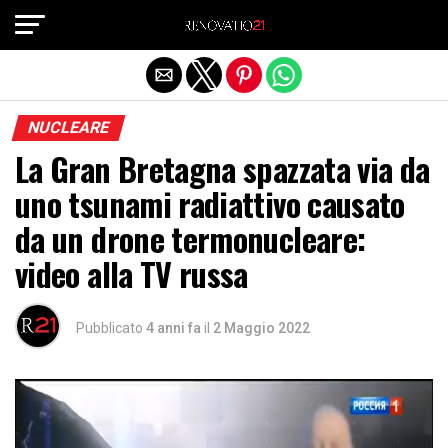
Exit mobile version
NUCLEARE
La Gran Bretagna spazzata via da
uno tsunami radiattivo causato
da un drone termonucleare:
video alla TV russa
Pubblicato
4 anni fa
il
2 Maggio 2022