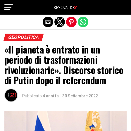
Exit mobile version
GEOPOLITICA
«Il pianeta è entrato in un
periodo di trasformazioni
rivoluzionarie». Discorso storico
di Putin dopo il referendum
Pubblicato
4 anni fa
il
30 Settembre 2022