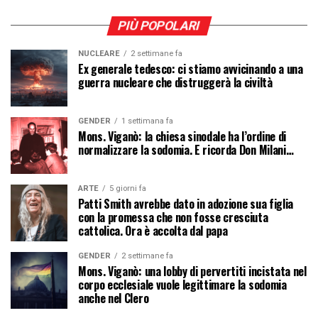
PIÙ POPOLARI
NUCLEARE
2 settimane fa
Ex generale tedesco: ci stiamo avvicinando a una
guerra nucleare che distruggerà la civiltà
GENDER
1 settimana fa
Mons. Viganò: la chiesa sinodale ha l’ordine di
normalizzare la sodomia. E ricorda Don Milani…
ARTE
5 giorni fa
Patti Smith avrebbe dato in adozione sua figlia
con la promessa che non fosse cresciuta
cattolica. Ora è accolta dal papa
GENDER
2 settimane fa
Mons. Viganò: una lobby di pervertiti incistata nel
corpo ecclesiale vuole legittimare la sodomia
anche nel Clero