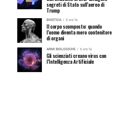
segreti di Stato sull’aereo di
Trump
BIOETICA
6 ore fa
Il corpo scomposto: quando
l’uomo diventa mero contenitore
di organi
ARMI BIOLOGICHE
6 ore fa
Gli scienziati creano virus con
l’Intelligenza Artificiale