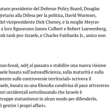
 futuro presidente del Defense Policy Board, Douglas
etario alla Difesa per la politica, David Wurmser,
del vicepresidente Dick Cheney, e la moglie Meyrav
o a loro figuravano James Colbert e Robert Loewenberg,
nk tank pro-Israele, e Charles Fairbanks Jr., unico non
lean break
,
ndr
] al passato e stabilire una nuova visione
raele basata sull’autosufficienza, sulla maturità e sulla
ente sulle controversie territoriali» scriveva il
ele, basata su una filosofia condivisa di pace attraverso
alori occidentali sottolineando che Israele è
 truppe statunitensi in alcun modo per difenderlo,
gestire i propri affari».