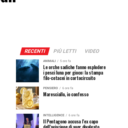
RECENTI
PIÙ LETTI
VIDEO
ANIMALI
5 ore fa
Le orche sadiche fanno esplodere
i pesci luna per gioco: la stampa
filo-cetacei in cortocircuito
PENSIERO
6 ore fa
Maresciallo, io confesso
INTELLIGENCE
6 ore fa
Il Pentagono accusa l’ex capo
dell’aviazione di aver divulgato