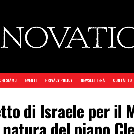
CHI SIAMO
EVENTI
PRIVACY POLICY
NEWSLETTERA
CONTATTO
tto di Israele per il 
e natura del piano Cl