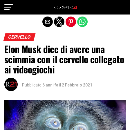
Exit mobile version
CERVELLO
Elon Musk dice di avere una
scimmia con il cervello collegato
ai videogiochi
Pubblicato
6 anni fa
il
2 Febbraio 2021