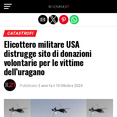
Exit mobile version
CATASTROFI
Elicottero militare USA
distrugge sito di donazioni
volontarie per le vittime
dell’uragano
Pubblicato
2 anni fa
il
10 Ottobre 2024