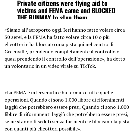
Private citizens were flying aid to
victims and FEMA came and BLOCKED
THE RUNWAY to stop them
«Siamo all’aeroporto oggi. Ieri hanno fatto volare circa
“We’re at the airport today.
30 aerei, e la FEMA ha fatto volare circa 10 o più
Yesterday, they ran, like, 30
elicotteri e ha bloccato una pista qui nel centro di
something planes — And FEMA has
Greenville, prendendo completamente il controllo o
flown in, like,…
quasi prendendo il controllo dell’operazione», ha detto
pic.twitter.com/kx0qzljkXd
un volontario in un video virale su TikTok.
— Wall Street Apes
(@WallStreetApes)
October 6, 2024
«La FEMA è intervenuta e ha fermato tutte quelle
operazioni. Quando ci sono 1.000 libbre di rifornimenti
laggiù che potrebbero essere presi, Quando ci sono 1.000
libbre di rifornimenti laggiù che potrebbero essere presi,
se ne stanno lì seduti senza far niente e bloccano la pista
con quanti più elicotteri possibile».