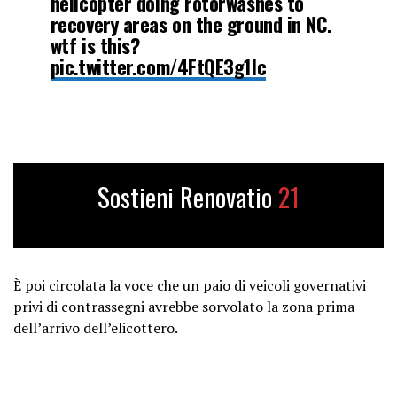
helicopter doing rotorwashes to
recovery areas on the ground in NC.
wtf is this?
pic.twitter.com/4FtQE3g1Ic
— Steve Oatley (@steveoatley)
October 7, 2024
Sostieni Renovatio
21
È poi circolata la voce che un paio di veicoli governativi
privi di contrassegni avrebbe sorvolato la zona prima
dell’arrivo dell’elicottero.