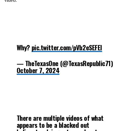
Why?
pic.twitter.com/pVb2eSEFEI
— TheTexasOne (@TexasRepublic71)
October 7, 2024
There are multiple videos of what
appears to be a blacked out