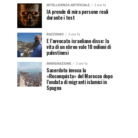
INTELLIGENZA ARTIFICIALE
2 ore fa
IA prende di mira persone reali
durante i test
RAZZISMO
3 ore fa
E l’avvocato israeliano disse: la
vita di un ebreo vale 10 milioni di
palestinesi
IMMIGRAZIONE
3 ore fa
Sacerdote invoca la
«Reconquista» del Marocco dopo
l’ondata di migranti islamici in
Spagna