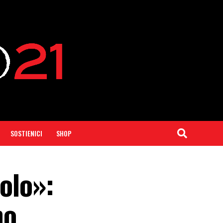
SOSTIENICI
SHOP
olo»:
no