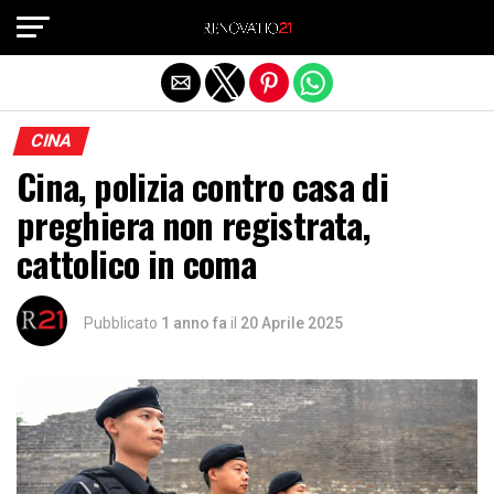
Exit mobile version
CINA
Cina, polizia contro casa di
preghiera non registrata,
cattolico in coma
Pubblicato
1 anno fa
il
20 Aprile 2025