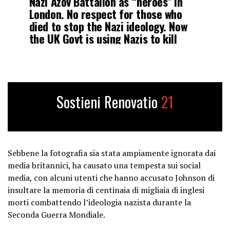
Nazi Azov Battalion as “heroes” in
London. No respect for those who
died to stop the Nazi ideology. Now
the UK Govt is using Nazis to kill
Russians.
pic.twitter.com/4tMq7N8npr
— Kim Dotcom (@KimDotcom)
May
Sostieni Renovatio
21
24, 2024
Sebbene la fotografia sia stata ampiamente ignorata dai
media britannici, ha causato una tempesta sui social
media, con alcuni utenti che hanno accusato Johnson di
insultare la memoria di centinaia di migliaia di inglesi
morti combattendo l’ideologia nazista durante la
Seconda Guerra Mondiale.