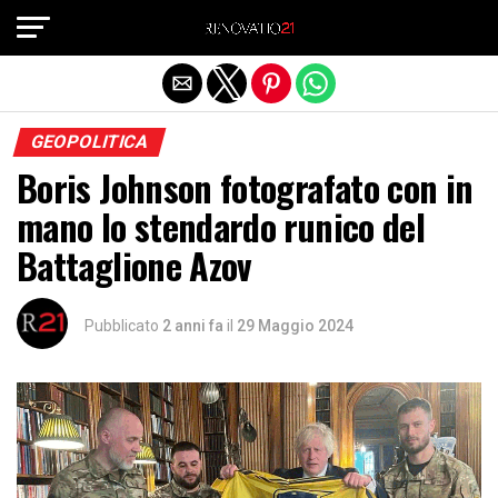
Exit mobile version
GEOPOLITICA
Boris Johnson fotografato con in
mano lo stendardo runico del
Battaglione Azov
Pubblicato
2 anni fa
il
29 Maggio 2024