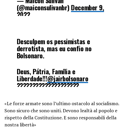
— Maicon Sulivan
(@maiconsulivanbr)
December 9,
2022
Desculpem os pessimistas e
derrotista, mas eu confio no
Bolsonaro.
Deus, Pátria, Família e
Liberdade!!!
@jairbolsonaro
????????????????????
???? Palácio da Alvorada 09/12/2022
«Le forze armate sono l’ultimo ostacolo al socialismo.
pic.twitter.com/4QVCWd6wUO
Sono sicuro che sono uniti. Devono lealtà al popolo e
rispetto della Costituzione. E sono responsabili della
— Elisa Brom (@brom_elisa)
nostra libertà»
December 9, 2022