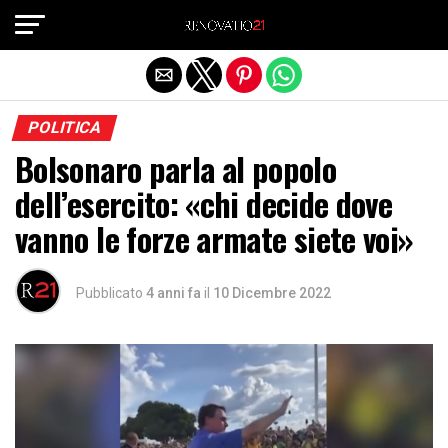
Exit mobile version
POLITICA
Bolsonaro parla al popolo
dell’esercito: «chi decide dove
vanno le forze armate siete voi»
Pubblicato
4 anni fa
il
10 Dicembre 2022