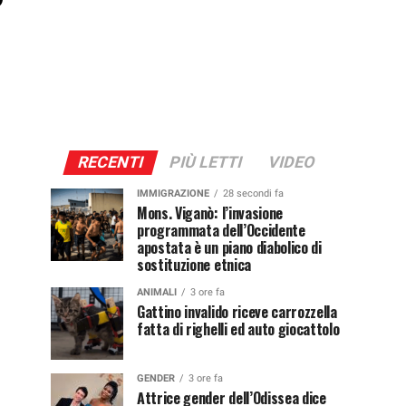
RECENTI
PIÙ LETTI
VIDEO
IMMIGRAZIONE
28 secondi fa
Mons. Viganò: l’invasione
programmata dell’Occidente
apostata è un piano diabolico di
sostituzione etnica
ANIMALI
3 ore fa
Gattino invalido riceve carrozzella
fatta di righelli ed auto giocattolo
GENDER
3 ore fa
Attrice gender dell’Odissea dice