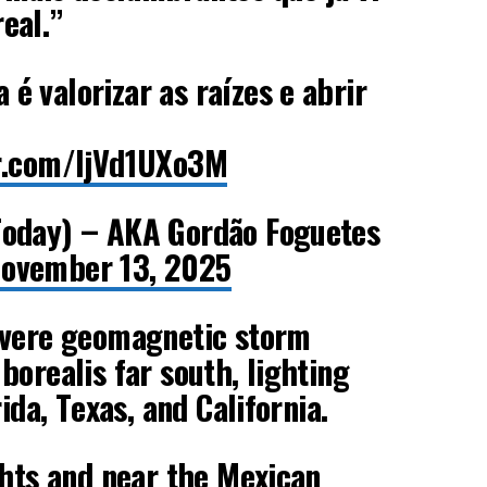
eal.”
 é valorizar as raízes e abrir
er.com/ljVd1UXo3M
oday) – AKA Gordão Foguetes
ovember 13, 2025
evere geomagnetic storm
borealis far south, lighting
rida, Texas, and California.
ghts and near the Mexican