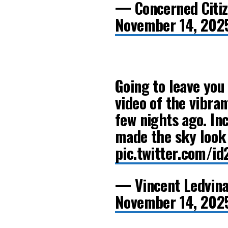
— Concerned Citi
November 14, 202
Going to leave you
video of the vibra
few nights ago. In
made the sky look l
pic.twitter.com/id
— Vincent Ledvina
November 14, 202