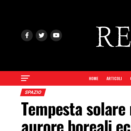
HOME
ARTICOLI
SPAZIO
Tempesta solare r
aurore boreali ec