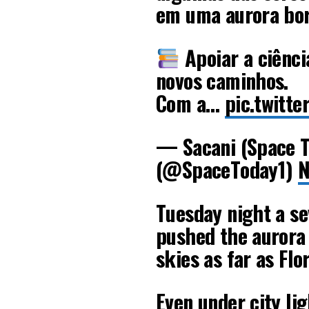
em uma aurora bor
Apoiar a ciência
novos caminhos.
Com a…
pic.twitt
— Sacani (Space T
(@SpaceToday1)
N
Tuesday night a s
pushed the aurora 
skies as far as Flo
Even under city li