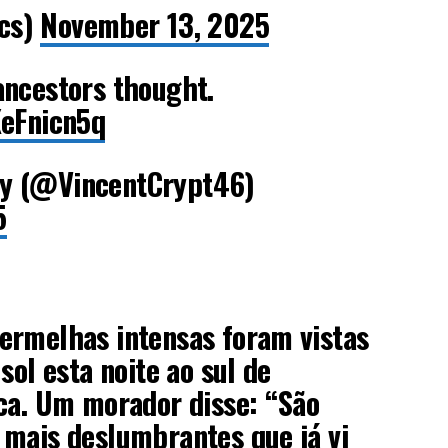
cs)
November 13, 2025
ancestors thought.
KeFnicn5q
y (@VincentCrypt46)
5
ermelhas intensas foram vistas
sol esta noite ao sul de
ca. Um morador disse: “São
 mais deslumbrantes que já vi