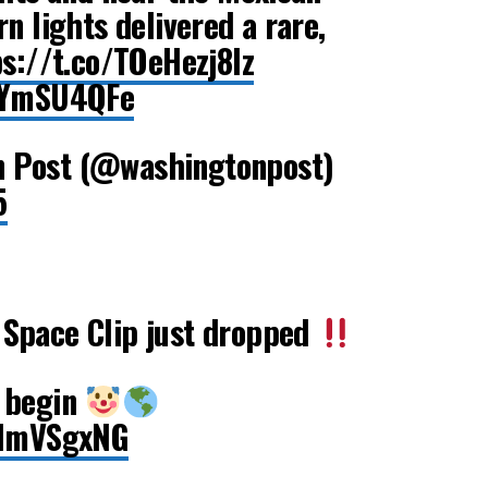
n lights delivered a rare,
s://t.co/TOeHezj8lz
IwYmSU4QFe
 Post (@washingtonpost)
5
Space Clip just dropped
 begin
g1ImVSgxNG