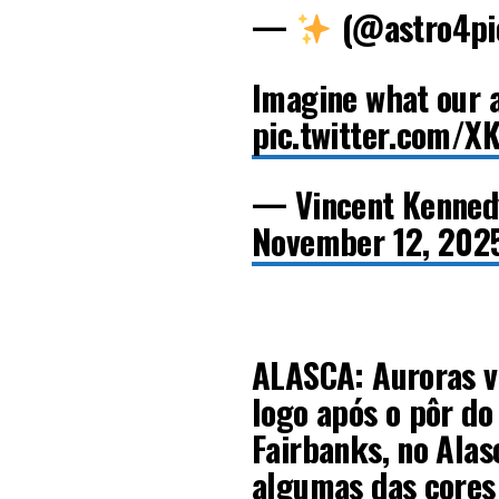
—
(@astro4pi
Imagine what our 
pic.twitter.com/X
— Vincent Kenned
November 12, 202
ALASCA: Auroras v
logo após o pôr do 
Fairbanks, no Alas
algumas das cores