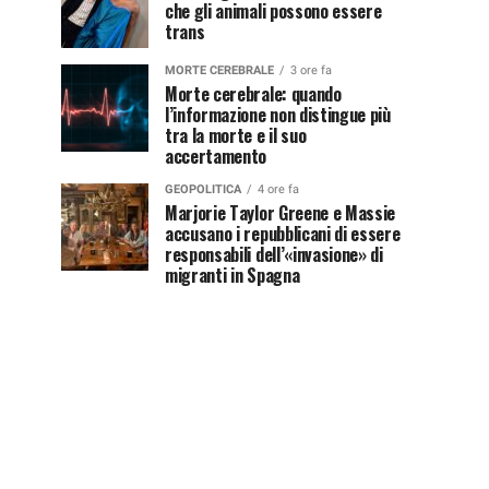
che gli animali possono essere
trans
MORTE CEREBRALE
3 ore fa
Morte cerebrale: quando
l’informazione non distingue più
tra la morte e il suo
accertamento
GEOPOLITICA
4 ore fa
Marjorie Taylor Greene e Massie
accusano i repubblicani di essere
responsabili dell’«invasione» di
migranti in Spagna