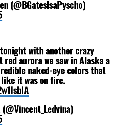
zen (@BGatesIsaPyscho)
5
 tonight with another crazy
nt red aurora we saw in Alaska a
credible naked-eye colors that
ike it was on fire.
2w1lsbIA
 (@Vincent_Ledvina)
5