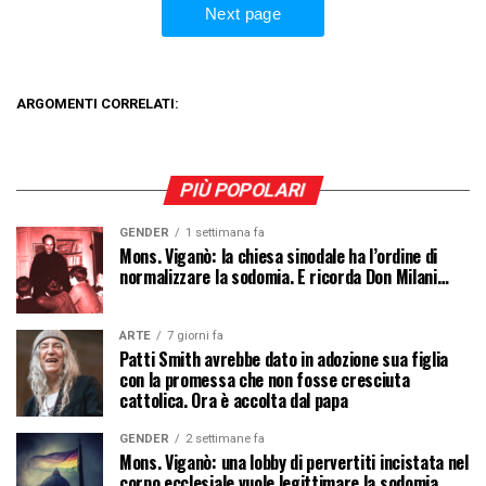
ARGOMENTI CORRELATI:
PIÙ POPOLARI
GENDER
1 settimana fa
Mons. Viganò: la chiesa sinodale ha l’ordine di
normalizzare la sodomia. E ricorda Don Milani…
ARTE
7 giorni fa
Patti Smith avrebbe dato in adozione sua figlia
con la promessa che non fosse cresciuta
cattolica. Ora è accolta dal papa
GENDER
2 settimane fa
Mons. Viganò: una lobby di pervertiti incistata nel
corpo ecclesiale vuole legittimare la sodomia