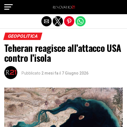
Exit mobile version
GEOPOLITICA
Teheran reagisce all’attacco USA
contro l’isola
Pubblicato
2 mesi fa
il
7 Giugno 2026