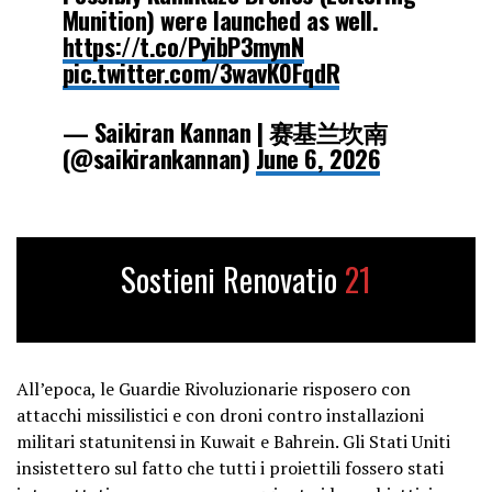
Munition) were launched as well.
https://t.co/PyibP3mynN
pic.twitter.com/3wavK0FqdR
— Saikiran Kannan | 赛基兰坎南
(@saikirankannan)
June 6, 2026
Sostieni Renovatio
21
All’epoca, le Guardie Rivoluzionarie risposero con
attacchi missilistici e con droni contro installazioni
militari statunitensi in Kuwait e Bahrein. Gli Stati Uniti
insistettero sul fatto che tutti i proiettili fossero stati